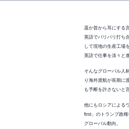
遥か昔から耳にする
英語でバリバリ打ち
して現地の生産工場をマ
英語で仕事を淡々と
そんなグローバル人
り海外渡航が長期に
も予断を許さないと
他にもロシアによる
first」のトラン
グローバル動向。