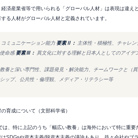
、経済産業省等で用いられる「グローバル人材」は表現は違え
有する人材がグローバル人材と定義されています。
・コミュニケーション能力
要素Ⅱ：
主体性・積極性、チャレン
・使命感
要素Ⅲ：
異文化に対する理解と日本人としてのアイデ
教養と深い専門性、課題発見・解決能力、チームワークと（異
シップ、公共性・倫理観、メディア・リテラシー等
材の育成について（文部科学省）
点では、特に上記のうち「幅広い教養」は海外において特に重要
はSDGsや資本主義/脱資本主義の議論もあり、益々会社やブ