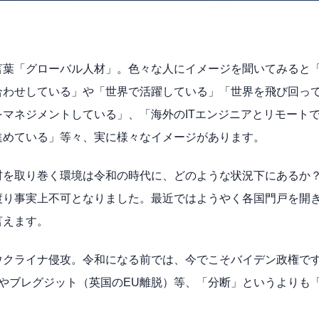
言葉「グローバル人材」。色々な人にイメージを聞いてみると
合わせしている」や「世界で活躍している」「世界を飛び回っ
ネジメントしている」、「海外のITエンジニアとリモートでSla
進めている」等々、実に様々なイメージがあります。
材を取り巻く環境は令和の時代に、どのような状況下にあるか
渡り事実上不可となりました。最近ではようやく各国門戸を開
言えます。
ウクライナ侵攻。令和になる前では、今でこそバイデン政権です
プ政権やブレグジット（英国のEU離脱）等、「分断」というより