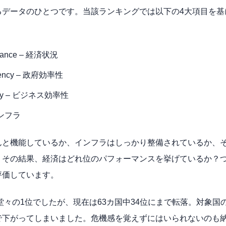
るデータのひとつです。当該ランキングでは以下の4大項目を基
rmance – 経済状況
iciency – 政府効率性
iency – ビジネス効率性
 インフラ
んと機能しているか、インフラはしっかり整備されているか、
、その結果、経済はどれ位のパフォーマンスを挙げているか？
評価しています。
は堂々の1位でしたが、現在は63カ国中34位にまで転落。対象
で下がってしまいました。危機感を覚えずにはいられないのも