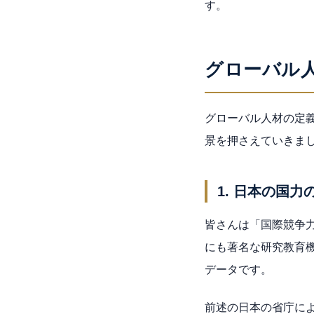
す。
グローバル
グローバル人材の定
景を押さえていきま
1. 日本の国力
皆さんは「国際競争
にも著名な研究教育機関 IMD
データです。
前述の日本の省庁に