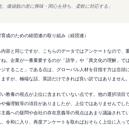
化、価値観の差に興味・関心を持ち、柔軟に対応する」
材育成のための経団連の取り組み（経団連）
る内容と同じですが、こちらのデータではアンケートなので、
すね。企業が一番重要するのが「語学」や「異文化の理解」で
ンジすること」である点は、グローバル人材を目指す方は念頭
りますが、極端な話、英語だけできれば良い訳ではありません
深い教養の視点が上位に含まれていない点です。他の選択項目
や倫理観等の項目がありましたが、上位ではありませんでした。
本主義への疑問や会社の存在意義等の視点はあまり議論されて
ん。令和に入り、再度アンケートを取ればおそらく上位に入っ