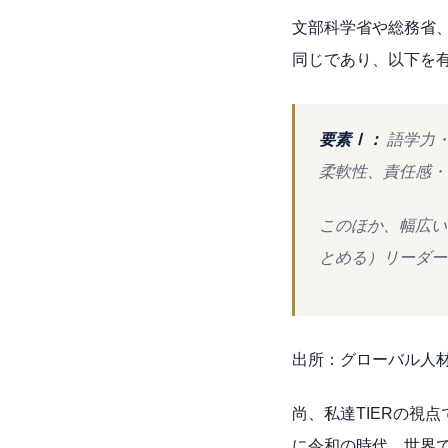
文部科学省や総務省
同じであり、以下を
要素Ⅰ：
語学力
柔軟性、責任感
このほか、幅広い
とめる）リーダー
出所：グローバル人
尚、私達TIERの視
に令和の時代、世界で