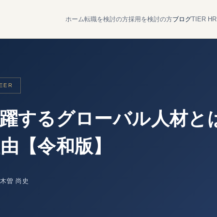
ホーム
転職を検討の方
採用を検討の方
ブログ
TIER 
EER
躍するグローバル人材と
由【令和版】
木曽 尚史