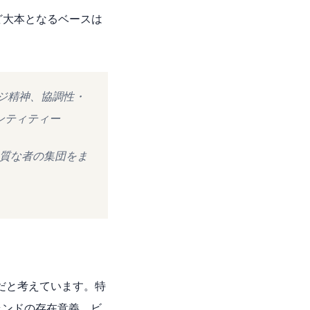
ど大本となるベースは
ジ精神、協調性・
ンティティー
質な者の集団をま
だと考えています。特
ランドの存在意義、ビ