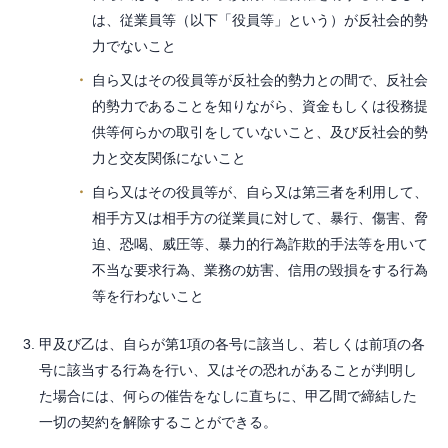
は、従業員等（以下「役員等」という）が反社会的勢
力でないこと
自ら又はその役員等が反社会的勢力との間で、反社会
的勢力であることを知りながら、資金もしくは役務提
供等何らかの取引をしていないこと、及び反社会的勢
力と交友関係にないこと
自ら又はその役員等が、自ら又は第三者を利用して、
相手方又は相手方の従業員に対して、暴行、傷害、脅
迫、恐喝、威圧等、暴力的行為詐欺的手法等を用いて
不当な要求行為、業務の妨害、信用の毀損をする行為
等を行わないこと
甲及び乙は、自らが第1項の各号に該当し、若しくは前項の各
号に該当する行為を行い、又はその恐れがあることが判明し
た場合には、何らの催告をなしに直ちに、甲乙間で締結した
一切の契約を解除することができる。