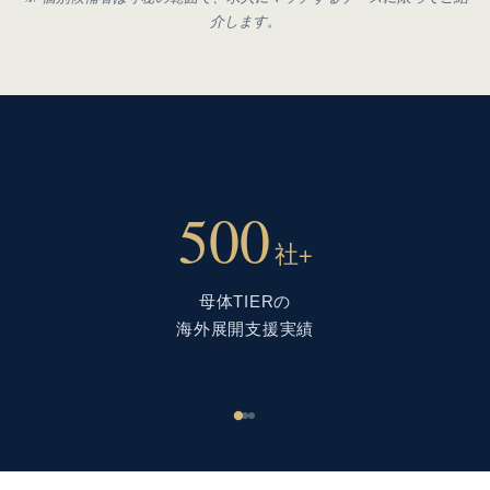
介します。
500
社+
母体TIERの
海外展開支援実績