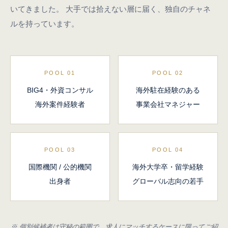
いてきました。
大手では拾えない層に届く、独自のチャネ
ルを持っています。
POOL 01
POOL 02
BIG4・外資コンサル
海外駐在経験のある
海外案件経験者
事業会社マネジャー
POOL 03
POOL 04
国際機関 / 公的機関
海外大学卒・留学経験
出身者
グローバル志向の若手
※ 個別候補者は守秘の範囲で、求人にマッチするケースに限ってご紹