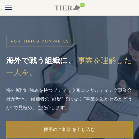
ホーム
FOR HIRING COMPANIES
転職を検討の方
海外で戦う組織に、
事業を理解した
採用を検討の方
一人を。
ブログ
海外展開に強みを持つブティック系コンサルティング事業会
TIER HRについて
社が母体。
候補者の "経歴" ではなく "事業を動かせるかどう
か" で見極め、ご紹介します。
転職・ご登録のご相談
求職者・転職希望の方はこちら
採用のご相談を申し込む