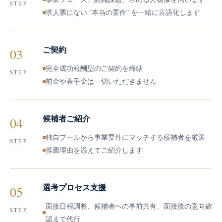
STEP
求人票にない "本当の要件" を一緒に言語化します
03
ご契約
完全成功報酬型のご契約を締結
STEP
前金や着手金は一切いただきません
04
候補者ご紹介
独自プールから事業要件にマッチする候補者を厳選
STEP
推薦理由を添えてご紹介します
05
選考プロセス支援
面接日程調整、候補者への事前共有、面接後の意向確
STEP
認まで代行