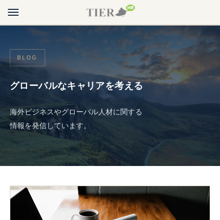
ホーム
BLOG
転職を検討の方
グローバルなキャリアを考える
採用を検討の方
海外ビジネスやグローバル人材に関する
ブログ
情報を発信しています。
TIER HRについて
転職・ご登録のご相談
求職者・転職希望の方はこちら